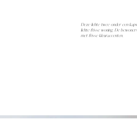
Deze lichte twee onder een kapwo
lichte frisse woning. De bewoners 
met frisse kleuraccenten.