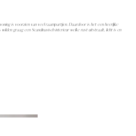
ning is voorzien van veel raampartijen. Daardoor is het een heerlijke
wilden graag een Scandinavisch interieur welke rust uitstraalt, licht is en